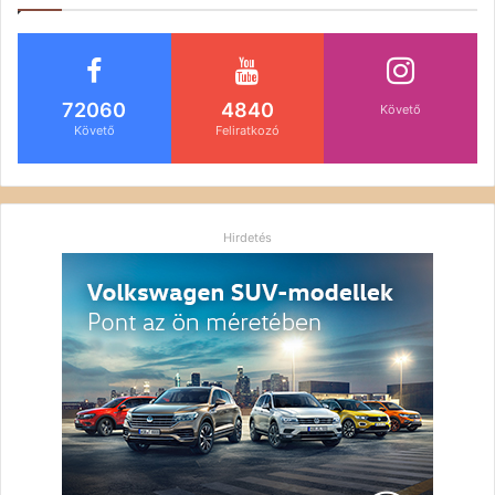
72060
4840
Követő
Követő
Feliratkozó
Hirdetés