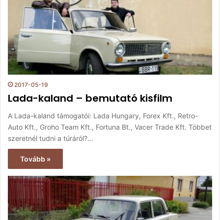
2017-05-19
Lada-kaland – bemutató kisfilm
A Lada-kaland támogatói: Lada Hungary, Forex Kft., Retro-
Auto Kft., Groho Team Kft., Fortuna Bt., Vacer Trade Kft. Többet
szeretnél tudni a túráról?…
Tovább »