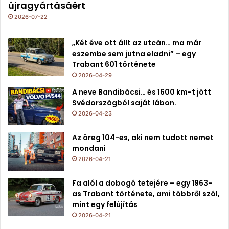
újragyártásáért
2026-07-22
„Két éve ott állt az utcán… ma már
eszembe sem jutna eladni” – egy
Trabant 601 története
2026-04-29
A neve Bandibácsi… és 1600 km-t jött
Svédországból saját lábon.
2026-04-23
Az öreg 104-es, aki nem tudott nemet
mondani
2026-04-21
Fa alól a dobogó tetejére – egy 1963-
as Trabant története, ami többről szól,
mint egy felújítás
2026-04-21