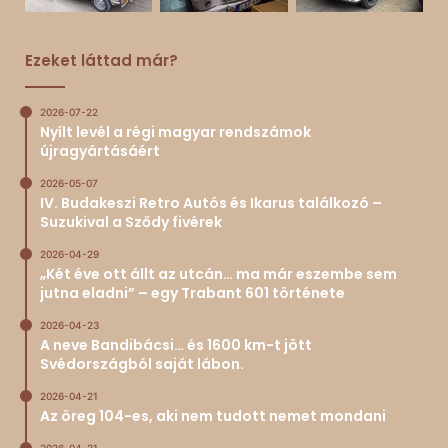
Ezeket láttad már?
2026-07-22
Nyílt levél a régi magyar rendszámok
újragyártásáért
2026-05-07
IV. Budakeszi Retro Autós és Ikarus találkozó –
Suzukival a Sződy fivérek
2026-04-29
„Két éve ott állt az utcán… ma már eszembe sem
jutna eladni” – egy Trabant 601 története
2026-04-23
A neve Bandibácsi… és 1600 km-t jött
Svédországból saját lábon.
2026-04-21
Az öreg 104-es, aki nem tudott nemet mondani
2026-04-21