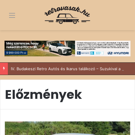
Menü
IV. Budakeszi Retro Autós és Ikarus találkozó – Suzukival a Sződy fivérek
Előzmények