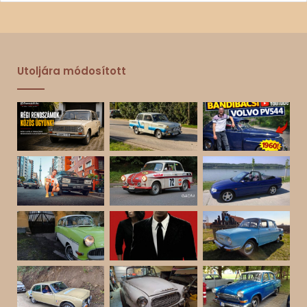
Utoljára módosított