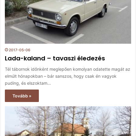
2017-05-06
Lada-kaland – tavaszi éledezés
Tél tábornok időnként meglepően komolyan odatette magát az
elmúlt hónapokban – bár sanszos, hogy csak én vagyok
puding, és elszoktam…
Tovább »