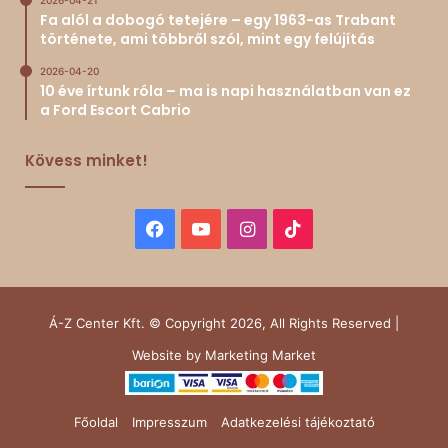
Fa alól a dobogó tetejére – egy 1963-as Trabant
története, ami többről szól, mint egy felújítás
2026-04-20
10 éve írtunk róla – ma is napi használatban van ez
a Ford Escort Cabrio
Kövess minket!
Facebook
YouTube
Instagram
TikTok
Á-Z Center Kft. © Copyright 2026, All Rights Reserved |
Website by
Marketing Market
Főoldal
Impresszum
Adatkezelési tájékoztató