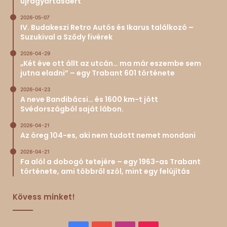
újragyártásáért
2026-05-07
IV. Budakeszi Retro Autós és Ikarus találkozó –
Suzukival a Sződy fivérek
2026-04-29
„Két éve ott állt az utcán… ma már eszembe sem
jutna eladni” – egy Trabant 601 története
2026-04-23
A neve Bandibácsi… és 1600 km-t jött
Svédországból saját lábon.
2026-04-21
Az öreg 104-es, aki nem tudott nemet mondani
2026-04-21
Fa alól a dobogó tetejére – egy 1963-as Trabant
története, ami többről szól, mint egy felújítás
Kövess minket!