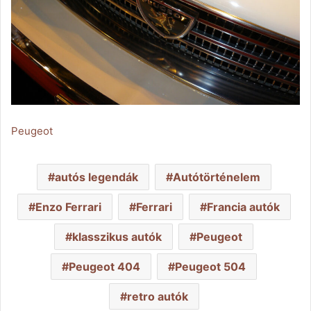
Peugeot
autós legendák
Autótörténelem
Enzo Ferrari
Ferrari
Francia autók
klasszikus autók
Peugeot
Peugeot 404
Peugeot 504
retro autók