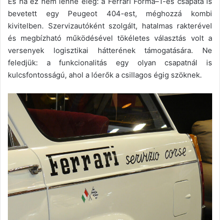
És ha ez nem lenne elég: a Ferrari Forma–1-es csapata is
bevetett egy Peugeot 404-est, méghozzá kombi
kivitelben. Szervizautóként szolgált, hatalmas rakterével
és megbízható működésével tökéletes választás volt a
versenyek logisztikai hátterének támogatására. Ne
feledjük: a funkcionalitás egy olyan csapatnál is
kulcsfontosságú, ahol a lóerők a csillagos égig szöknek.