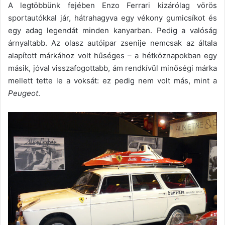
A legtöbbünk fejében Enzo Ferrari kizárólag vörös
sportautókkal jár, hátrahagyva egy vékony gumicsíkot és
egy adag legendát minden kanyarban. Pedig a valóság
árnyaltabb. Az olasz autóipar zsenije nemcsak az általa
alapított márkához volt hűséges – a hétköznapokban egy
másik, jóval visszafogottabb, ám rendkívül minőségi márka
mellett tette le a voksát: ez pedig nem volt más, mint a
Peugeot
.