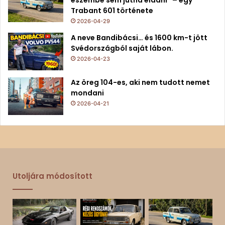
eszembe sem jutna eladni” – egy
Trabant 601 története
2026-04-29
A neve Bandibácsi… és 1600 km-t jött
Svédországból saját lábon.
2026-04-23
Az öreg 104-es, aki nem tudott nemet
mondani
2026-04-21
Utoljára módosított