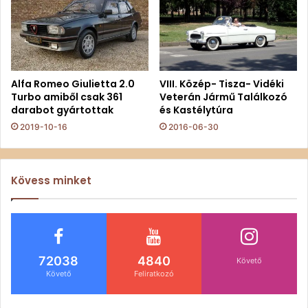
Alfa Romeo Giulietta 2.0
VIII. Közép- Tisza- Vidéki
Turbo amiből csak 361
Veterán Jármű Találkozó
darabot gyártottak
és Kastélytúra
2019-10-16
2016-06-30
Kövess minket
72038
4840
Követő
Követő
Feliratkozó