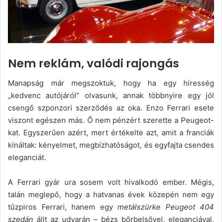
Nem reklám, valódi rajongás
Manapság már megszoktuk, hogy ha egy híresség
„kedvenc autójáról” olvasunk, annak többnyire egy jól
csengő szponzori szerződés az oka. Enzo Ferrari esete
viszont egészen más. Ő nem pénzért szerette a Peugeot-
kat. Egyszerűen azért, mert értékelte azt, amit a franciák
kínáltak: kényelmet, megbízhatóságot, és egyfajta csendes
eleganciát.
A Ferrari gyár ura sosem volt hivalkodó ember. Mégis,
talán meglepő, hogy a hatvanas évek közepén nem egy
tűzpiros Ferrari, hanem egy
metálszürke Peugeot 404
szedán
állt az udvarán – bézs bőrbelsővel, eleganciával,