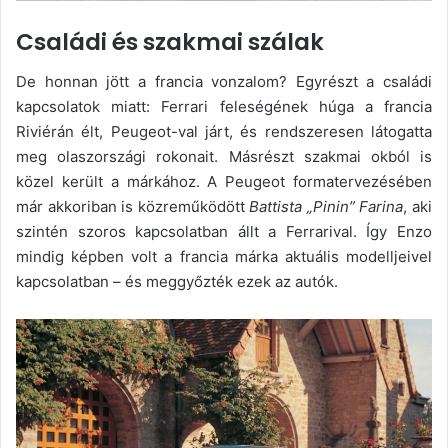
Családi és szakmai szálak
De honnan jött a francia vonzalom? Egyrészt a családi
kapcsolatok miatt: Ferrari feleségének húga a francia
Riviérán élt, Peugeot-val járt, és rendszeresen látogatta
meg olaszországi rokonait. Másrészt szakmai okból is
közel került a márkához. A Peugeot formatervezésében
már akkoriban is közreműködött
Battista „Pinin” Farina
, aki
szintén szoros kapcsolatban állt a Ferrarival. Így Enzo
mindig képben volt a francia márka aktuális modelljeivel
kapcsolatban – és meggyőzték ezek az autók.