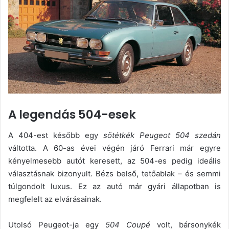
A legendás 504-esek
A 404-est később egy
sötétkék Peugeot 504 szedán
váltotta. A 60-as évei végén járó Ferrari már egyre
kényelmesebb autót keresett, az 504-es pedig ideális
választásnak bizonyult. Bézs belső, tetőablak – és semmi
túlgondolt luxus. Ez az autó már gyári állapotban is
megfelelt az elvárásainak.
Utolsó Peugeot-ja egy
504 Coupé
volt, bársonykék