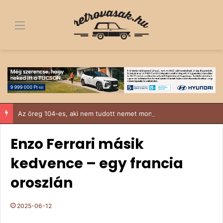
Menü
Az öreg 104-es, aki nem tudott nemet mondani
Enzo Ferrari másik
kedvence – egy francia
oroszlán
2025-06-12